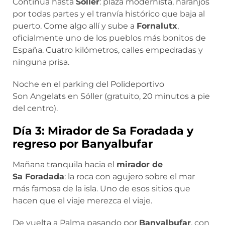
Continúa hasta
Sóller
: plaza modernista, naranjos
por todas partes y el tranvía histórico que baja al
puerto. Come algo allí y sube a
Fornalutx
,
oficialmente uno de los pueblos más bonitos de
España. Cuatro kilómetros, calles empedradas y
ninguna prisa.
Noche en el parking del Polideportivo
Son Angelats en Sóller (gratuito, 20 minutos a pie
del centro).
Día 3: Mirador de Sa Foradada y
regreso por Banyalbufar
Mañana tranquila hacia el
mirador de
Sa Foradada
: la roca con agujero sobre el mar
más famosa de la isla. Uno de esos sitios que
hacen que el viaje merezca el viaje.
De vuelta a Palma pasando por
Banyalbufar
, con