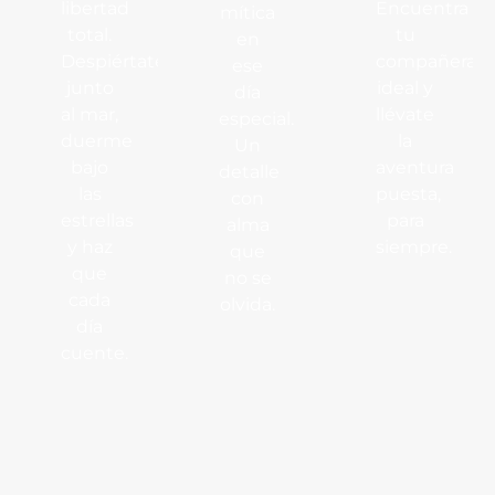
libertad
Encuentra
mítica
total.
tu
en
Despiértate
compañera
ese
junto
ideal y
día
al mar,
llévate
especial.
duerme
la
Un
bajo
aventura
detalle
las
puesta,
con
estrellas
para
alma
y haz
siempre.
que
que
no se
cada
olvida.
día
cuente.