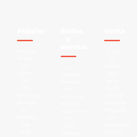
Alquiler
Bodas
Venta
y
eventos
Recorre
Si ya
la isla
lo
a tu
sabes:
Tu
ritmo
esto
historia
con
es lo
merece
una
tuyo,
un
furgoneta
cambiar
escenario
camper
ventanas
distinto.
en
antiguas
Sorprende
Mallorca
por
con
que
horizontes
una
te da
nuevos.
camper