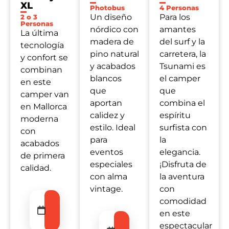
XL
Photobus
4 Personas
Un diseño
Para los
2 o 3
Personas
nórdico con
amantes
La última
madera de
del surf y la
tecnología
pino natural
carretera, la
y confort se
y acabados
Tsunami es
combinan
blancos
el camper
en
este
que
que
camper
van
aportan
combina el
en Mallorca
calidez y
espíritu
moderna
estilo. Ideal
surfista con
con
para
la
acabados
eventos
elegancia.
de primera
especiales
¡Disfruta de
calidad.
con alma
la aventura
vintage.
con
Entrada
comodidad
—
Salida
en
este
Entrada
espectacular
—