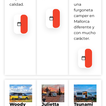
calidad.
una
furgoneta
Entrada
camper en
—
Entrada
Salida
Mallorca
—
Salida
diferente y
con mucho
carácter.
Entrada
—
Salida
Woody
Julietta
Tsunami