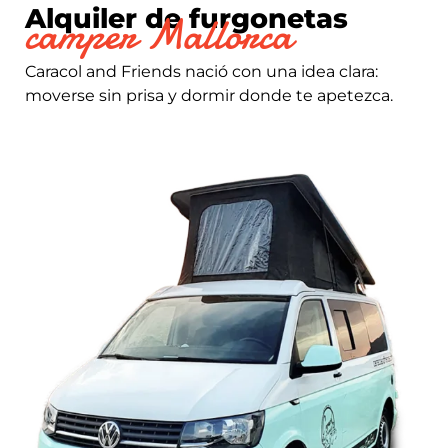
Alquiler de furgonetas
camper Mallorca
Caracol and Friends nació con una idea clara:
moverse sin prisa y dormir donde te apetezca.