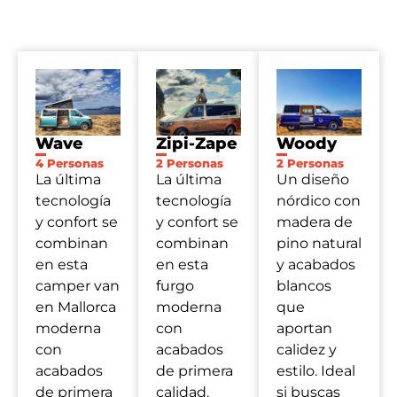
Wave
Zipi-Zape
Woody
4 Personas
2 Personas
2 Personas
La última
La última
Un diseño
tecnología
tecnología
nórdico con
y confort se
y confort se
madera de
combinan
combinan
pino natural
en
es
ta
en esta
y acabados
camper
v
an
furgo
blancos
en Mallorca
moderna
que
moderna
con
aportan
con
acabados
calidez y
acabados
de primera
estilo.
Ideal
de primera
calidad.
si buscas