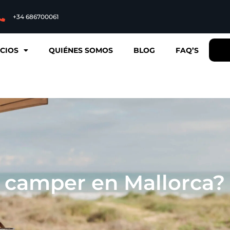
+34 686700061
ICIOS
QUIÉNES SOMOS
BLOG
FAQ’S
n camper en Mallorca?