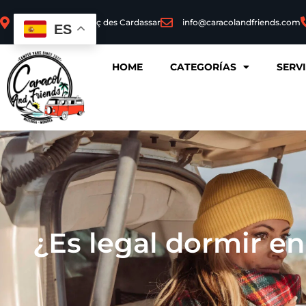
07530 Sant Llorenç des Cardassar
info@caracolandfriends.com
ES
HOME
CATEGORÍAS
SERV
¿Es legal dormir e