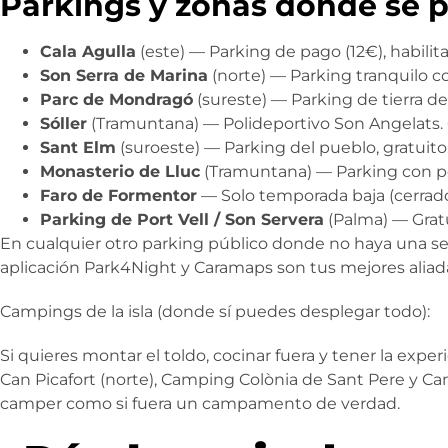
Parkings y zonas donde se 
Cala Agulla
(este) — Parking de pago (12€), habilita
Son Serra de Marina
(norte) — Parking tranquilo co
Parc de Mondragó
(sureste) — Parking de tierra de
Sóller
(Tramuntana) — Polideportivo Son Angelats. G
Sant Elm
(suroeste) — Parking del pueblo, gratuito,
Monasterio de Lluc
(Tramuntana) — Parking con pe
Faro de Formentor
— Solo temporada baja (cerrado 
Parking de Port Vell / Son Servera
(Palma) — Gratui
En cualquier otro parking público donde no haya una s
aplicación Park4Night y Caramaps son tus mejores aliada
Campings de la isla (donde sí puedes desplegar todo):
Si quieres montar el toldo, cocinar fuera y tener la exp
Can Picafort (norte), Camping Colònia de Sant Pere y C
camper como si fuera un campamento de verdad.