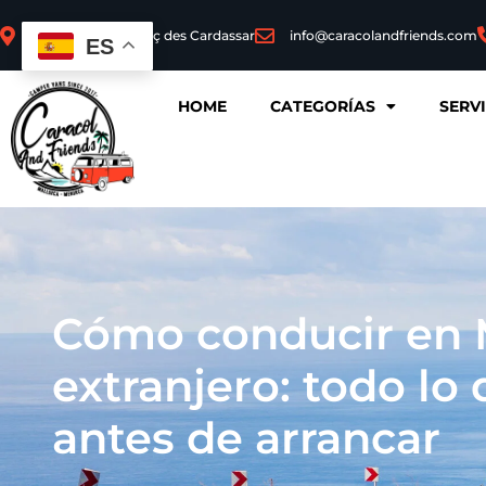
07530 Sant Llorenç des Cardassar
info@caracolandfriends.com
ES
HOME
CATEGORÍAS
SERV
Cómo conducir en M
extranjero: todo lo
antes de arrancar