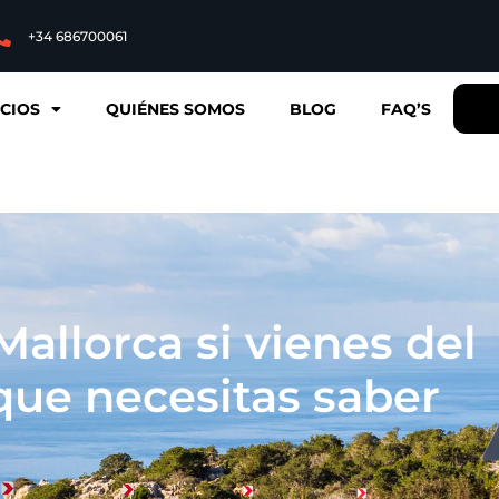
+34 686700061
ICIOS
QUIÉNES SOMOS
BLOG
FAQ’S
allorca si vienes del
 que necesitas saber